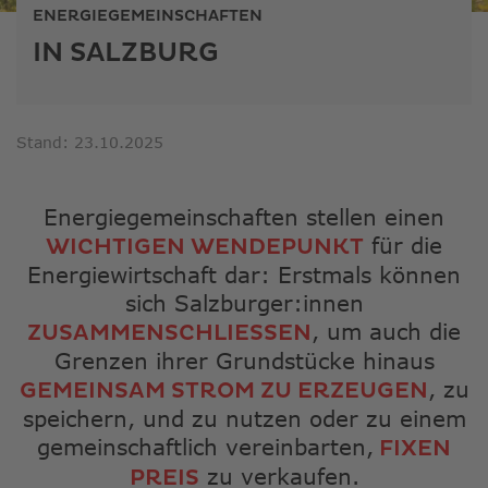
ausge
ENERGIEGEMEINSCHAFTEN
Sucher
IN SALZBURG
zu
gelang
Benutz
von
Stand: 23.10.2025
Touchg
könne
Touch-
Energiegemeinschaften stellen einen
und
für die
WICHTIGEN WENDEPUNKT
Streic
Energiewirtschaft dar: Erstmals können
verwe
sich Salzburger:innen
, um auch die
ZUSAMMENSCHLIESSEN
Grenzen ihrer Grundstücke hinaus
, zu
GEMEINSAM STROM ZU ERZEUGEN
speichern, und zu nutzen oder zu einem
gemeinschaftlich vereinbarten,
FIXEN
zu verkaufen.
PREIS