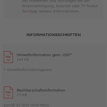
Bei Problemen und Störungen bei der
Stromversorgung, Internet oder TV finden
Link
Sie
hier
weitere Informationen.
öffnet
in
neuem
Fenster
INFORMATIONSSCHRIFTEN
Umweltinformation gem. UIG*
169 KB
* Umweltinformationsgesetz
Link
öffnet
in
neuem
Nachbarschaftsinformation
73 KB
Fenster
gemäß §3 StIV HKW-Mitte