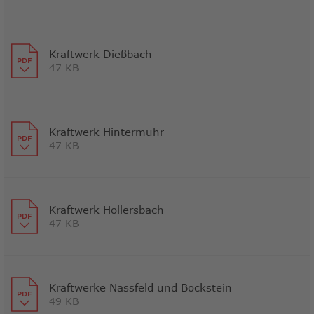
Link
öffnet
in
neuem
Kraftwerk Dießbach
47 KB
Fenster
Link
öffnet
in
neuem
Kraftwerk Hintermuhr
47 KB
Fenster
Link
öffnet
in
neuem
Kraftwerk Hollersbach
47 KB
Fenster
Link
öffnet
in
neuem
Kraftwerke Nassfeld und Böckstein
49 KB
Fenster