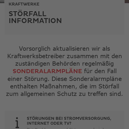
ausge
KRAFTWERKE
Sucher
STÖRFALL
zu
INFORMATION
gelang
Benutz
von
Touchg
könne
Vorsorglich aktualisieren wir als
Touch-
Kraftwerksbetreiber zusammen mit den
und
zuständigen Behörden regelmäßig
Streic
für den Fall
SONDERALARMPLÄNE
verwe
einer Störung. Diese Sonderalarmpläne
enthalten Maßnahmen, die im Störfall
zum allgemeinen Schutz zu treffen sind.
STÖRUNGEN BEI STROMVERSORGUNG,
INTERNET ODER TV?