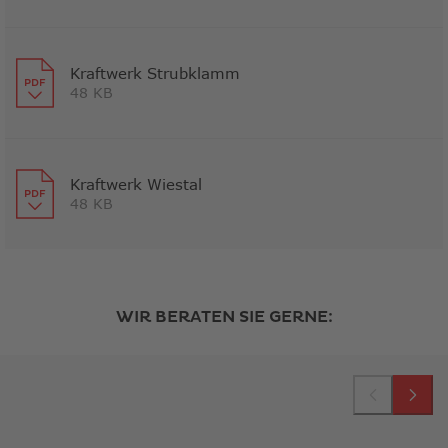
Link
öffnet
in
neuem
Kraftwerk Strubklamm
48 KB
Fenster
Link
öffnet
in
neuem
Kraftwerk Wiestal
48 KB
Fenster
Link
öffnet
in
neuem
WIR BERATEN SIE GERNE:
Fenster