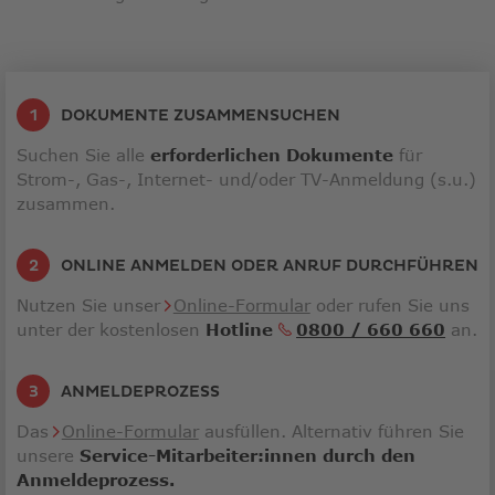
DOKUMENTE ZUSAMMENSUCHEN
Suchen Sie alle
erforderlichen Dokumente
für
Strom-, Gas-, Internet- und/oder TV-Anmeldung (s.u.)
zusammen.
ONLINE ANMELDEN ODER ANRUF DURCHFÜHREN
Nutzen Sie unser
Online-Formular
oder rufen Sie uns
Link
unter der kostenlosen
Hotline
0800 / 660 660
an.
öffne
in
ANMELDEPROZESS
neu
Fenst
Das
Online-Formular
ausfüllen. Alternativ führen Sie
unsere
Service-Mitarbeiter:innen durch den
Anmeldeprozess.