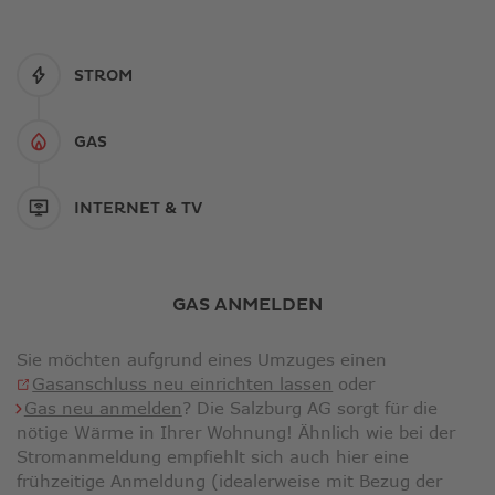
STROM
GAS
INTERNET & TV
GAS ANMELDEN
Sie möchten aufgrund eines Umzuges einen
Link
Gasanschluss neu einrichten lassen
oder
öffnet
Gas neu anmelden
? Die Salzburg AG sorgt für die
in
nötige Wärme in Ihrer Wohnung! Ähnlich wie bei der
neuem
Stromanmeldung empfiehlt sich auch hier eine
Fenster
frühzeitige Anmeldung (idealerweise mit Bezug der