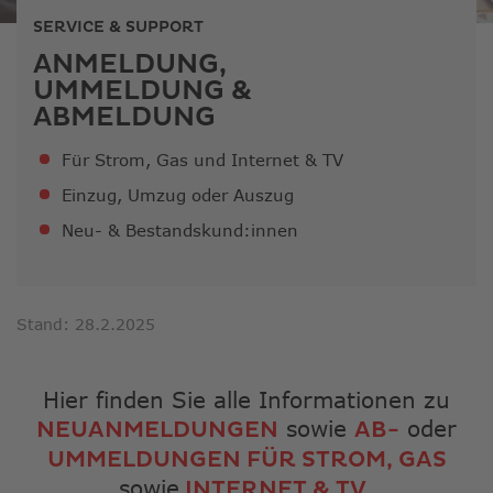
ausge
SERVICE & SUPPORT
Sucher
zu
ANMELDUNG,
gelang
UMMELDUNG &
Benutz
ABMELDUNG
von
Touchg
Für Strom, Gas und Internet & TV
könne
Einzug, Umzug oder Auszug
Touch-
und
Neu- & Bestandskund:innen
Streic
verwe
Stand: 28.2.2025
Hier finden Sie alle Informationen zu
sowie
oder
NEUANMELDUNGEN
AB-
UMMELDUNGEN FÜR STROM, GAS
sowie
.
INTERNET & TV