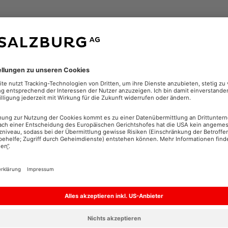
LOKALES FERNSEHEN BEI 
b Berichte aus dem Gemeindesaal, von Benefizveransta
egionalen Bürgermeisterwahlen – STV1 zeigt die wertv
nd Sie können mit CableLink TV immer dabei sein. Meh
ie in der
Senderliste
.
WIR BERATEN SIE 