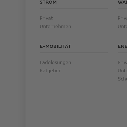
STROM
WÄ
Privat
Priv
Unternehmen
Unt
E-MOBILITÄT
EN
Ladelösungen
Priv
Ratgeber
Unt
Sch