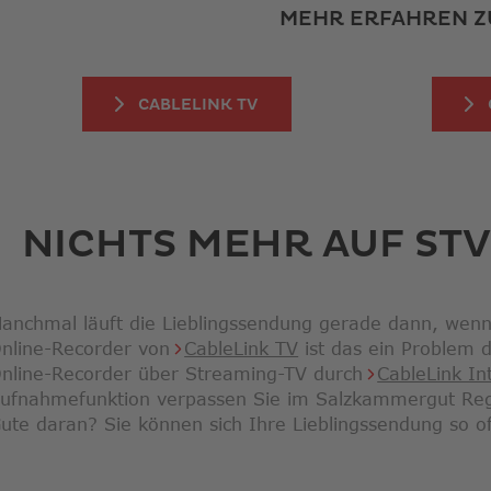
MEHR ERFAHREN Z
CABLELINK TV
NICHTS MEHR AUF ST
anchmal läuft die Lieblingssendung gerade dann, wenn
nline-Recorder von
CableLink TV
ist das ein Problem 
nline-Recorder über Streaming-TV durch
CableLink In
ufnahmefunktion verpassen Sie im Salzkammergut Regi
ute daran? Sie können sich Ihre Lieblingssendung so o