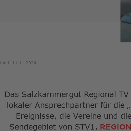
Suche
zu
gelan
Benut
von
Touch
könne
Touch
und
Streic
tand: 11.11.2024
verwe
Das Salzkammergut Regional TV si
lokaler Ansprechpartner für die „
Ereignisse, die Vereine und die
Sendegebiet von STV1.
REGION