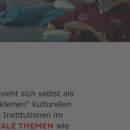
rgebnis
gen.
zer
geräten
©
S
n
-
hgesten
nden.
eht sich selbst als
kleinen“ kulturellen
 Institutionen im
wie
ALE THEMEN