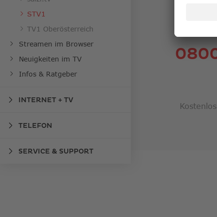
S
STV1
TV1 Oberösterreich
Streamen im Browser
0800
Neuigkeiten im TV
Infos & Ratgeber
INTERNET + TV
Kostenlos
TELEFON
SERVICE & SUPPORT