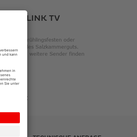
CABLELINK TV
ltungen, Frühlingsfesten oder
olle Kultur des Salzkammerguts.
r dazu und weitere Sender finden
GERNE: