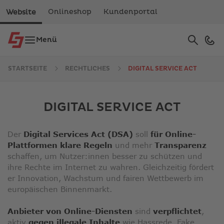
Onlineshop
Kundenportal
Website
Suche
Menü
Verwe
die
Pfeile
STARTSEITE
RECHTLICHES
DIGITAL SERVICE ACT
nach
oben
und
DIGITAL SERVICE ACT
unten,
um
das
Der
Digital Services Act (DSA)
soll
für Online-
verfüg
Plattformen klare Regeln
und mehr
Transparenz
Ergebn
schaffen, um Nutzer:innen besser zu schützen und
auszu
ihre Rechte im Internet zu wahren. Gleichzeitig fördert
Drück
er Innovation, Wachstum und fairen Wettbewerb im
die
europäischen Binnenmarkt.
Eingab
um
Anbieter von Online-Diensten
sind
verpflichtet
,
zum
aktiv
gegen illegale Inhalte
wie Hassrede, Fake