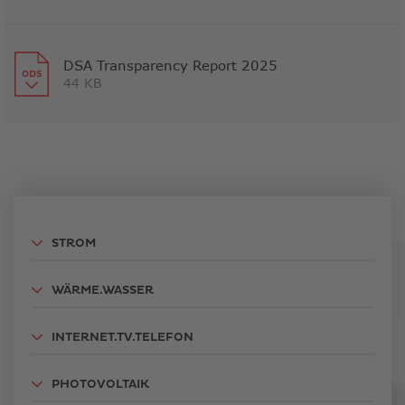
Link
öffnet
in
neuem
DSA Transparency Report 2025
44 KB
Fenster
Link
öffnet
in
neuem
Fenster
STROM
WÄRME.WASSER
INTERNET.TV.TELEFON
PHOTOVOLTAIK