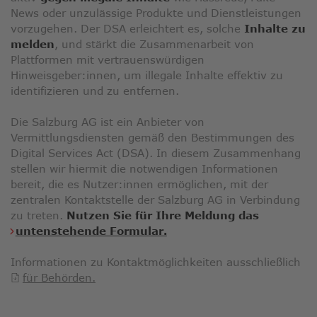
ausge
News oder unzulässige Produkte und Dienstleistungen
Sucher
vorzugehen. Der DSA erleichtert es, solche
Inhalte zu
zu
melden
, und stärkt die Zusammenarbeit von
gelang
Plattformen mit vertrauenswürdigen
Benutz
Hinweisgeber:innen, um illegale Inhalte effektiv zu
von
identifizieren und zu entfernen.
Touchg
könne
Die Salzburg AG ist ein Anbieter von
Touch-
Vermittlungsdiensten gemäß den Bestimmungen des
und
Digital Services Act (DSA). In diesem Zusammenhang
Streic
stellen wir hiermit die notwendigen Informationen
verwe
bereit, die es Nutzer:innen ermöglichen, mit der
zentralen Kontaktstelle der Salzburg AG in Verbindung
zu treten.
Nutzen Sie für Ihre Meldung das
untenstehende Formular.
Informationen zu Kontaktmöglichkeiten ausschließlich
für Behörden.