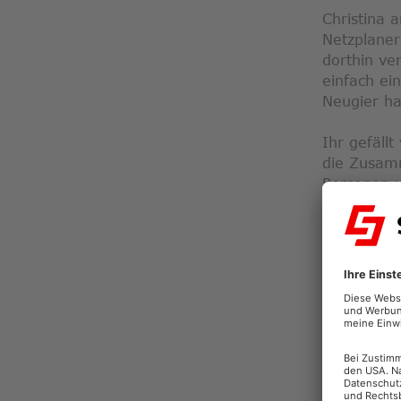
Christina 
Netzplaner
dorthin ve
einfach ei
Neugier ha
Ihr gefällt
die Zusamm
Personen u
„Technik i
Mädels daz
zu trauen, 
Zusammena