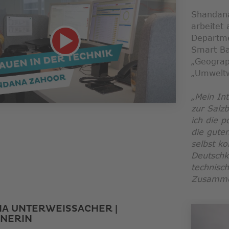
Shandana
arbeitet
Departmen
Smart Ba
„Geograp
„Umweltw
„Mein In
zur Salz
ich die 
die gute
selbst k
Deutschk
technisc
Zusamme
NA UNTERWEISSACHER |
ANERIN