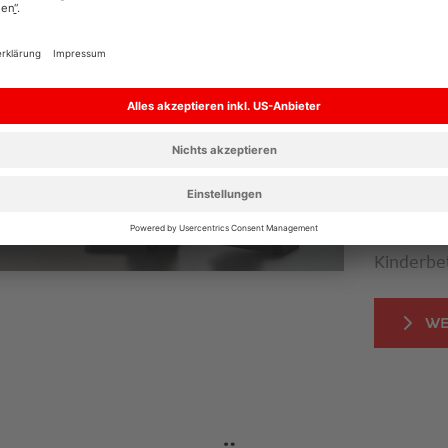
WAS IS
Die robo
welches
mit
Al
Kindern 
nähergeb
sollte di
werden, 
Gleichzei
Kinderbe
WE