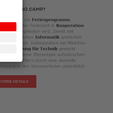
T DAS ROBO.CAMP?
.camps sind ein
Ferienprogramm
,
jährlich
in der Ferienzeit in
Kooperation
phazone
angeboten wird. Damit soll
und Jugendlichen
Informatik
spielerisch
racht werden. Insbesondere bei Mädchen
e
Begeisterung für Technik
geweckt
um vorhandene Stereotype aufzubrechen.
tig werden Eltern durch eine sinnvolle
treuung in den Sommerferien unterstützt.
ITERE DETAILS