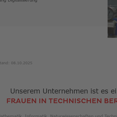
Suche
zu
gelan
Benut
von
Touch
könne
Touch
und
Streic
verwe
tand: 08.10.2025
Unserem Unternehmen ist es ei
FRAUEN IN TECHNISCHEN BE
athematik, Informatik, Naturwissenschaften und Technik