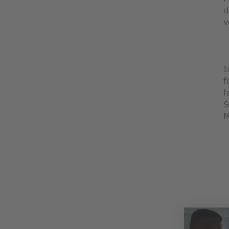
d
v
I
f
f
S
M