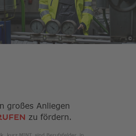
rgebnis
gen.
zer
geräten
©
N
n
-
hgesten
nden.
n großes Anliegen
zu fördern.
RUFEN
, kurz MINT, sind Berufsfelder, in