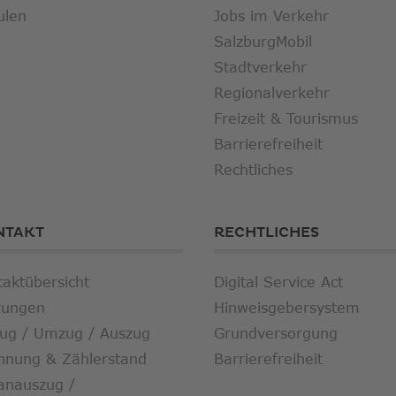
ulen
Jobs im Verkehr
SalzburgMobil
Stadtverkehr
Regionalverkehr
Freizeit & Tourismus
Barrierefreiheit
Rechtliches
NTAKT
RECHTLICHES
taktübersicht
Digital Service Act
rungen
Hinweisgebersystem
zug / Umzug / Auszug
Grundversorgung
hnung & Zählerstand
Barrierefreiheit
anauszug /