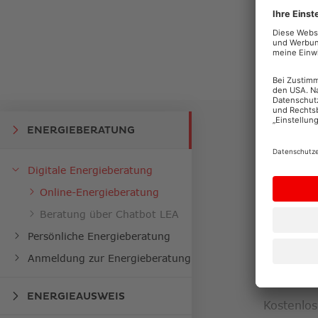
ENERGIEBERATUNG
S
Digitale Energieberatung
Online-Energieberatung
Beratung über Chatbot LEA
0800
Persönliche Energieberatung
Anmeldung zur Energieberatung
ENERGIEAUSWEIS
Kostenlos