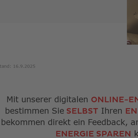
Suche
zu
gelan
Benut
von
Touch
könne
Touch
und
Streic
tand: 16.9.2025
verwe
Mit unserer digitalen
ONLINE-E
bestimmen Sie
Ihren
SELBST
EN
bekommen direkt ein Feedback, an
k
ENERGIE SPAREN