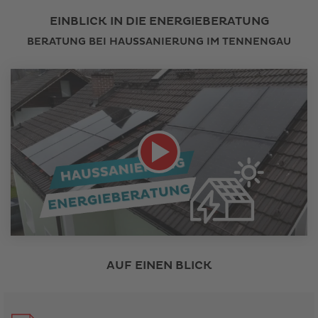
EINBLICK IN DIE ENERGIEBERATUNG
BERATUNG BEI HAUSSANIERUNG IM TENNENGAU
Link
öffnet
AUF EINEN BLICK
in
neuem
Fenster