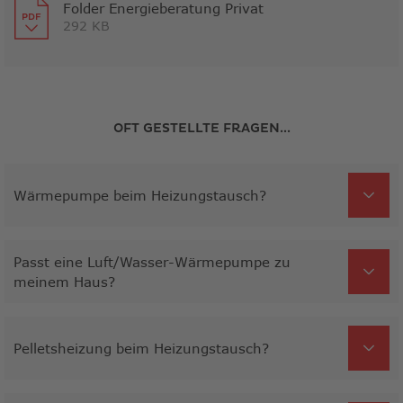
Folder Energieberatung Privat
292 KB
Link
öffnet
in
neuem
Fenster
OFT GESTELLTE FRAGEN...
Wärmepumpe beim Heizungstausch?
Passt eine Luft/Wasser-Wärmepumpe zu
meinem Haus?
Pelletsheizung beim Heizungstausch?