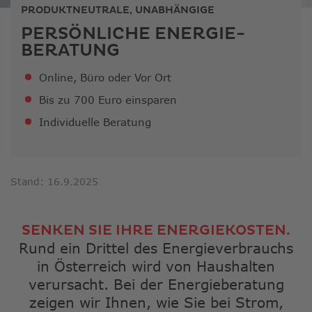
ausge
PRODUKTNEUTRALE, UNABHÄNGIGE
Sucher
PERSÖNLICHE ENERGIE­
zu
BERATUNG
gelang
Benutz
Online, Büro oder Vor Ort
von
Touchg
Bis zu 700 Euro einsparen
könne
Individuelle Beratung
Touch-
und
Streic
verwe
Stand: 16.9.2025
SENKEN SIE IHRE ENERGIEKOSTEN.
Rund ein Drittel des Energieverbrauchs
in Österreich wird von Haushalten
verursacht. Bei der Energieberatung
zeigen wir Ihnen, wie Sie bei Strom,