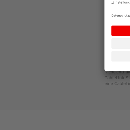
Angegebene 
Produktbl
¹ Gültig bi
bzw. Verbrau
abschließen
Passender Ne
² 3 Monate 
Grundentgelt
Inbetriebnah
Kündigungsf
Nicht enthal
CableLink S
eine CableLi