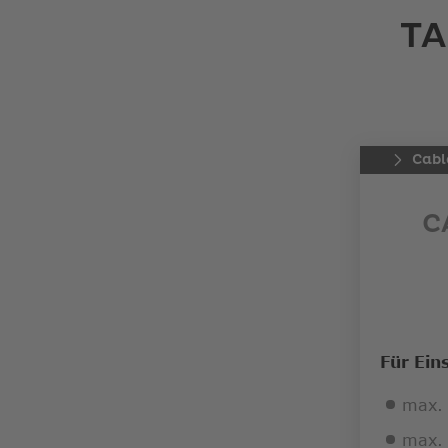
TA
Cabl
C
Für Ein
max. 
max. 