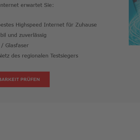
Suche
Internet erwartet Sie:
zu
gelan
Benut
bestes Highspeed Internet für Zuhause
von
abil und zuverlässig
Touch
könne
 / Glasfaser
Touch
Netz des regionalen Testsiegers
und
Streic
verwe
BARKEIT PRÜFEN