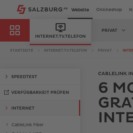
Onlineshop
K
Website
PRIVAT
IEN
INTERNET.TV.TELEFON
STARTSEITE
INTERNET.TV.TELEFON
PRIVAT
INTE
CABLELINK I
SPEEDTEST
6 M
LINK
ÖFFNET
VERFÜGBARKEIT PRÜFEN
GRA
IN
NEUEM
INTERNET
FENSTER
INT
CableLink Fiber