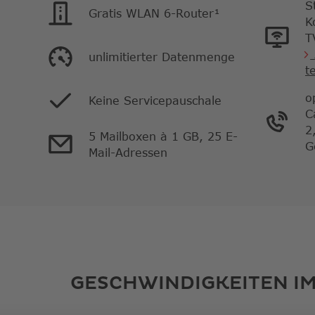
S
Gratis WLAN 6-Router¹
K
T
unlimitierter Datenmenge
t
o
Keine Servicepauschale
C
2
5 Mailboxen à 1 GB, 25 E-
G
Mail-Adressen
GESCHWINDIGKEITEN IM