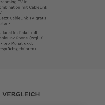
treaming-TV in
ombination mit CableLink
V
Jetzt CableLink TV gratis
esten²
ptional im Paket mit
ableLink Phone (zzgl. €
,- pro Monat exkl.
esprächsgebühren)
 VERGLEICH