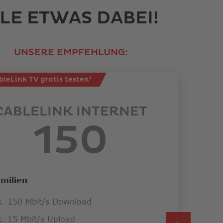
LE ETWAS DABEI!
UNSERE EMPFEHLUNG:
bleLink TV gratis testen²
C
CABLELINK INTERNET
150
amilien
Für 
. 150 Mbit/s Download
ma
. 15 Mbit/s Upload
ma