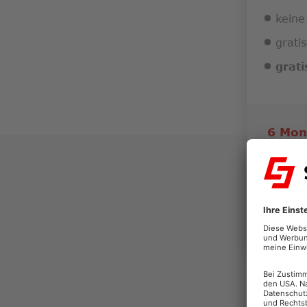
keine
grati
grat
6 Mon
29
pro Mona