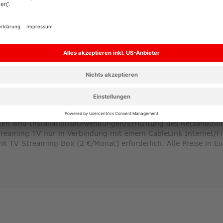
Bandbreiten sind Maximalwerte. Informationen zu den Normalg
att
. Passender Netzanschluss vorausgesetzt. Alle Preise in € inkl
s auf Widerruf. Neukund:innen (Kein Bezug eines CableLink Int
chsstelle in den letzten 12 Monaten), die einen CableLink Int
, zahlen in den ersten 6 Monate kein Grundentgelt. Inbetriebn
tzanschluss vorausgesetzt. Alle Preise in € inkl. USt. Zu den
A
kein Grundentgelt bei Abschluss eines neuen CableLink TV-Ver
es lt. Produktblatt. Voraussetzungen, Entgelte und Leistungsb
meentgelt. Vertrag ist im Gratiszeitraum jederzeit ohne Kündi
rist von einem Monat. Vom Gratiszeitraum ausgenommen sind k
ten sind Installationsaufwendungen/Errichtung des Netzanschluss
treaming TV nur in Verbindung mit einem CableLink Internet/Fi
nk TV Streaming Box (2 €/Monat) erforderlich. Alle Preise in E