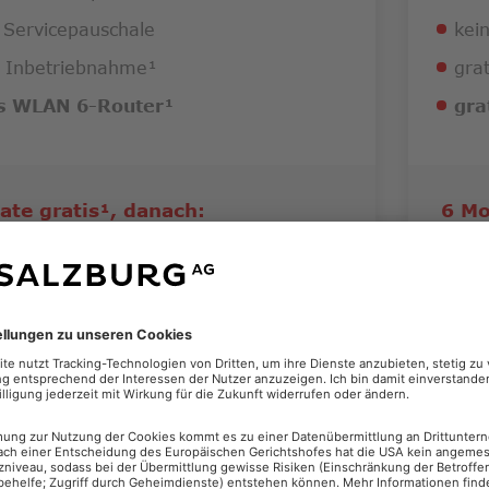
 Servicepauschale
kei
s Inbetriebnahme¹
gra
is WLAN 6-Router¹
gra
ate gratis¹, danach:
6 Mo
,90 €
36
t
pro Mo
VERFÜGBARKEIT PRÜFEN