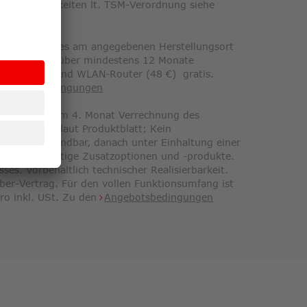
eschwindigkeiten lt. TSM-Verordnung siehe
. Ust.
ernet Produktes am angegebenen Herstellungsort
ernet Vertrag über mindestens 12 Monate
ahme (48 €) und WLAN-Router (48 €) gratis.
ngebotsbedingungen
trages. Ab dem 4. Monat Verrechnung des
eschreibung laut Produktblatt; Kein
gungsfrist kündbar, danach unter Einhaltung einer
ostenpflichtige Zusatzoptionen und -produkte.
es. Vorbehaltlich technischer Realisierbarkeit.
ber-Vertrag. Für den vollen Funktionsumfang ist
uro inkl. USt. Zu den
Angebotsbedingungen