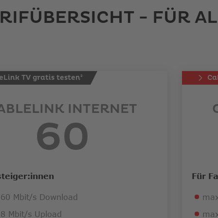
RIFÜBERSICHT - FÜR AL
eLink TV gratis testen²
Ca
ABLELINK INTERNET
60
steiger:innen
Für F
60 Mbit/s Download
max
8 Mbit/s Upload
max