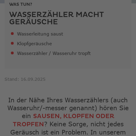
ausge
WAS TUN?
Sucher
WASSER­­ZÄHLER MACHT
zu
GERÄUSCHE
gelang
Benutz
Wasserleitung saust
von
Touchg
Klopfgeräusche
könne
Wasserzähler / Wasseruhr tropft
Touch-
und
Streic
verwe
Stand: 16.09.2025
In der Nähe Ihres Wasserzählers (auch
Wasseruhr/-messer genannt) hören Sie
ein
SAUSEN, KLOPFEN ODER
? Keine Sorge, nicht jedes
TROPFEN
Geräusch ist ein Problem. In unserem