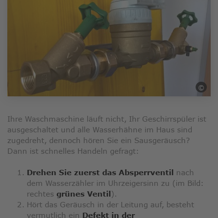
©
Sal
Ihre Waschmaschine läuft nicht, Ihr Geschirrspüler ist
ausgeschaltet und alle Wasserhähne im Haus sind
zugedreht, dennoch hören Sie ein Sausgeräusch?
Dann ist schnelles Handeln gefragt:
Drehen Sie zuerst das Absperrventil
nach
dem Wasserzähler im Uhrzeigersinn zu (im Bild:
rechtes
grünes Ventil
).
Hört das Geräusch in der Leitung auf, besteht
vermutlich ein
Defekt in der