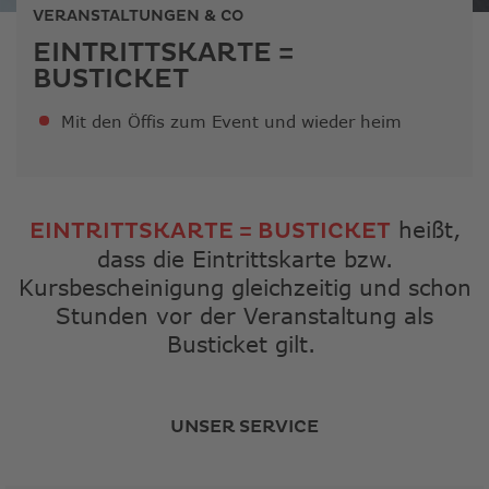
ausge
VERANSTALTUNGEN & CO
Sucher
EINTRITTSKARTE =
zu
BUSTICKET
gelang
Benutz
Mit den Öffis zum Event und wieder heim
von
Touchg
könne
Touch-
und
heißt,
EINTRITTSKARTE = BUSTICKET
Streic
dass die Eintrittskarte bzw.
verwe
Kursbescheinigung gleichzeitig und schon
Stunden vor der Veranstaltung als
Busticket gilt.
UNSER SERVICE