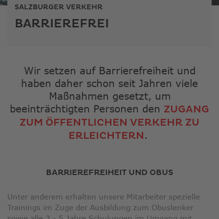
ausge
SALZBURGER VERKEHR
Sucher
BARRIEREFREI
zu
gelang
Benutz
von
Touchg
Wir setzen auf Barrierefreiheit und
könne
haben daher schon seit Jahren viele
Touch-
Maßnahmen gesetzt, um
und
beeinträchtigten Personen den
ZUGANG
Streic
ZUM ÖFFENTLICHEN VERKEHR ZU
verwe
.
ERLEICHTERN
BARRIEREFREIHEIT UND OBUS
Unter anderem erhalten unsere Mitarbeiter spezielle
Trainings im Zuge der Ausbildung zum Obuslenker
sowie alle 3 - 5 Jahre Schulungen im Umgang mit