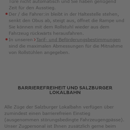
Türe nicht automatisch und Sie haben genügend
Zeit für den Ausstieg.
Der / die Fahrer:in bleibt in der Haltestelle stehen,
senkt den Obus ab, steigt aus, öffnet die Rampe und
Sie können mit dem Rollstuhl wieder aus dem
Fahrzeug rückwärts herausfahren.
Link
In unseren
Tarif- und Beförderungsbestimmungen
öffn
sind die maximalen Abmessungen für die Mitnahme
in
von Rollstühlen angegeben.
neu
Fens
BARRIEREFREIHEIT UND SALZBURGER
LOKALBAHN
Alle Züge der Salzburger Lokalbahn verfügen über
zumindest einen barrierefreien Einstieg
(ausgenommen störungsbedingte Fahrzeugengpässe).
Unser Zugpersonal ist Ihnen zusätzlich gerne beim