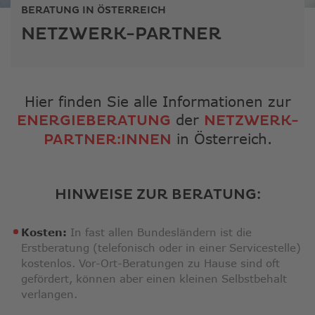
ausge
BERATUNG IN ÖSTERREICH
Sucher
NETZWERK-PARTNER
zu
gelang
Benutz
von
Touchg
Hier finden Sie alle Informationen zur
könne
der
ENERGIEBERATUNG
NETZWERK-
Touch-
in Österreich.
PARTNER:INNEN
und
Streic
verwe
HINWEISE ZUR BERATUNG:
Kosten:
In fast allen Bundesländern ist die
Erstberatung (telefonisch oder in einer Servicestelle)
kostenlos. Vor-Ort-Beratungen zu Hause sind oft
gefördert, können aber einen kleinen Selbstbehalt
verlangen.