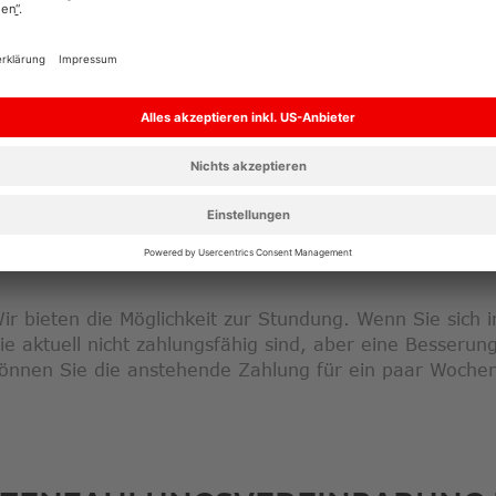
ntragsformular finden Sie auf der Website des Landes 
MEHR INFORMATION
STUNDUNGE
ir bieten die Möglichkeit zur Stundung. Wenn Sie sich in
ie aktuell nicht zahlungsfähig sind, aber eine Besserung 
önnen Sie die anstehende Zahlung für ein paar Woche