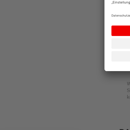
A
W
S
k