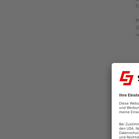
F
M
d
r
S
V
s
u