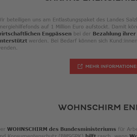
ir beteiligen uns am Entlastungspaket des Landes Salz
nergiehilfefonds auf 1 Million Euro aufstockt. Damit k
irtschaftlichen Engpässen
bei der
Bezahlung ihrer
nterstützt
werden. Bei Bedarf können sich Kund:innen
enden.
MEHR INFORMATION
WOHNSCHIRM EN
er
WOHNSCHIRM des Bundesministeriums
für Arbe
nd Konsumentenschutz (BMSGPK)
hilft
rasch, wenn
Wo