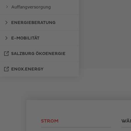
Auffangversorgung
ENERGIEBERATUNG
E-MOBILITÄT
LINK
ÖFFNET
SALZBURG ÖKOENERGIE
IN
LINK
NEUEM
ÖFFNET
FENSTER
ENOX.ENERGY
IN
NEUEM
FENSTER
STROM
WÄ