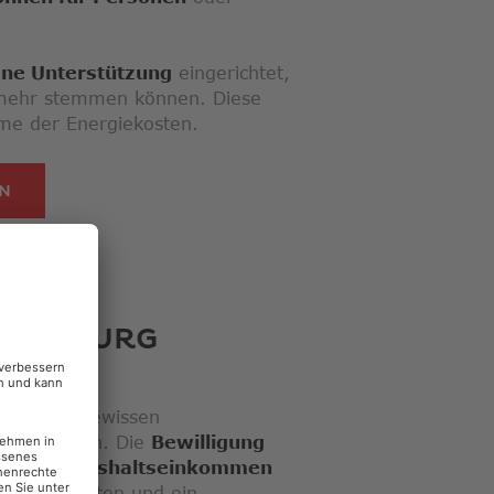
ene Unterstützung
eingerichtet,
 mehr stemmen können. Diese
hme der Energiekosten.
LINK ÖFFNET IN NEUEM FENSTER
EN
 SALZBURG
en unter gewissen
 beantragen. Die
Bewilligung
s dem
Haushaltseinkommen
smöglichkeiten und ein