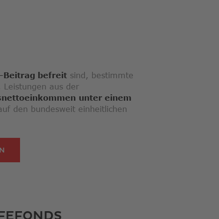
Beitrag befreit
sind, bestimmte
, Leistungen aus der
snettoeinkommen
unter einem
f den bundesweit einheitlichen
LINK ÖFFNET IN NEUEM FENSTER
EN
LFEFONDS