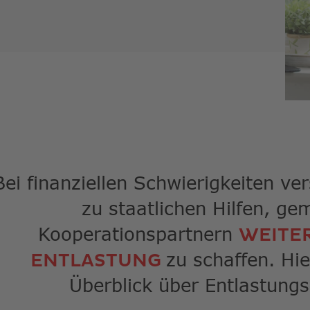
Suche
zu
gelan
Benut
von
Touch
könne
Touch
und
Streic
verwe
Bei finanziellen Schwierigkeiten ver
zu staatlichen Hilfen, g
Kooperationspartnern
WEITE
zu schaffen. Hie
ENTLASTUNG
Überblick über Entlastun