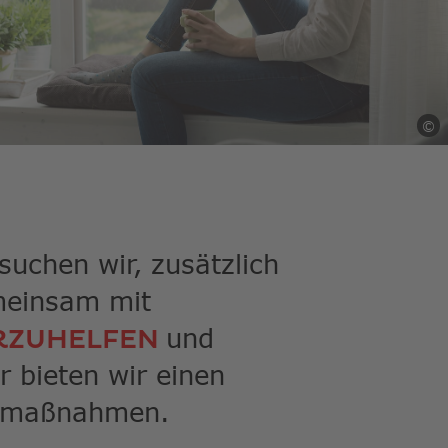
rgebnis
gen.
zer
geräten
©
i
n
-
hgesten
nden.
suchen wir, zusätzlich
emeinsam mit
und
RZUHELFEN
r bieten wir einen
gsmaßnahmen.