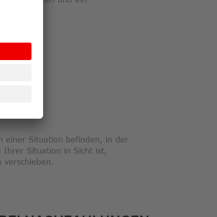
Salzburg.
LINK ÖFFNET IN NEUEM FENSTER
EN
N
 einer Situation befinden, in der
Ihrer Situation in Sicht ist,
n verschieben.