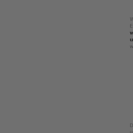
W
E
w
u
w
D
u