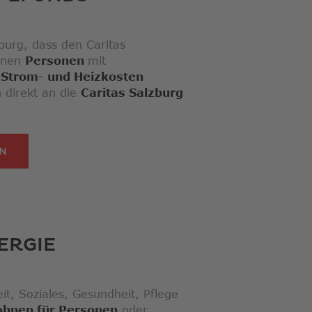
burg, dass den Caritas
önnen
Personen
mit
 Strom- und Heizkosten
 direkt an die
Caritas Salzburg
LINK ÖFFNET IN NEUEM FENSTER
EN
ERGIE
it, Soziales, Gesundheit, Pflege
hnen für Personen
oder