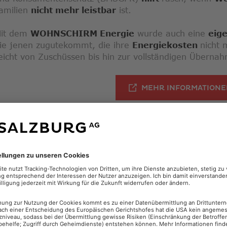
amilien
nicht mehr leistbar
ist.
it dem
WOHNSCHIRM Energie
wurde auch eine
eig
ie jenen zugutekommt, die ihre
Energiekosten
nicht
eicht von Zuschüssen bis hin zur vollständigen Überna
MEHR INFORMATION
WOHNBEIHILFE LAND
alzburger:innen,
die in einem
Mietobjekt
leben, hab
oraussetzungen die Möglichkeit, eine
Wohnbeihilfe
zu
owie Höhe
der Wohnbeihilfe ergibt sich
individuell
au
nd den
Mietkosten
. Weitere Informationen, Beratung