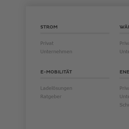
STROM
WÄ
Privat
Priv
Unternehmen
Unt
E-MOBILITÄT
EN
Ladelösungen
Priv
Ratgeber
Unt
Sch