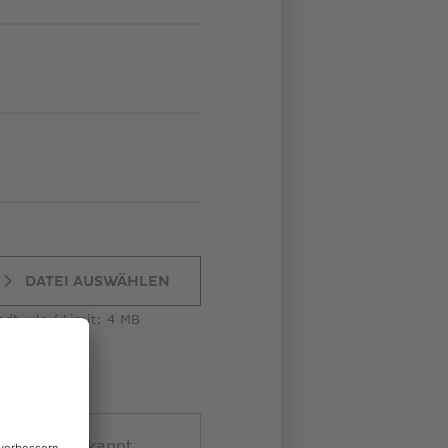
DATEI AUSWÄHLEN
odt, xls
Limit: 4 MB
it: 4 MB