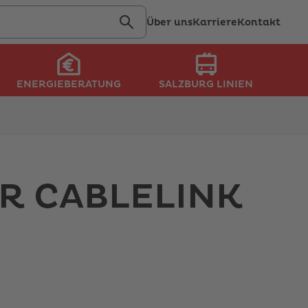
Über uns
Karriere
Kontakt
nde
ENERGIEBERATUNG
SALZBURG LINIEN
,
gbare
nis
 CABLELINK
wählen.
e
etaste,
wählten