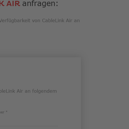
rgebnis
anfragen:
K AIR
gen.
zer
erfügbarkeit von CableLink Air an
geräten
n
-
hgesten
nden.
bleLink Air an folgendem
mer