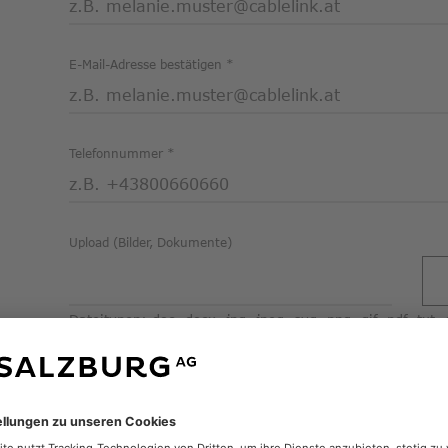
E-Mail-Adresse bestätigen
Telefonnummer
Upload (Bilder, Dokumente)
Dateitypen: doc, docx, jpg, jpeg, svg, png, gif, pdf, txt, 
Dateitypen: jpg, jpeg, png, pdf, doc, docx Lim
Bitte geben Sie hier weitere Anmerkungen ein