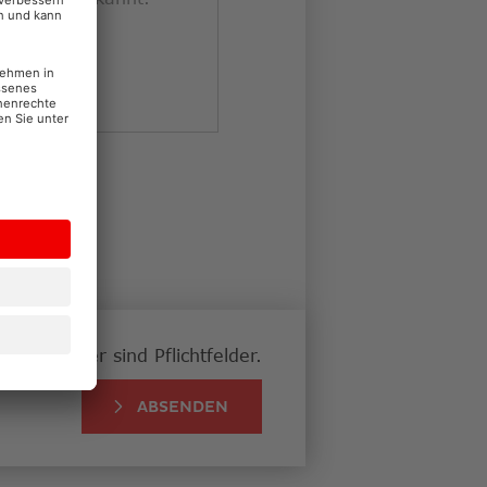
ie
hier
.
nete Felder sind Pflichtfelder.
ABSENDEN