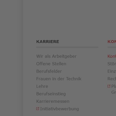
KARRIERE
KO
Wir als Arbeitgeber
Kon
Offene Stellen
Stö
Berufsfelder
Ein
Frauen in der Technik
Rec
Lehre
Pl
G
Berufseinstieg
Karrieremessen
Initiativbewerbung