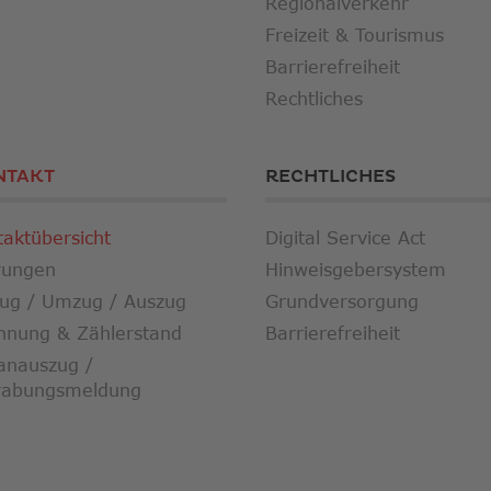
Regionalverkehr
Freizeit & Tourismus
Barrierefreiheit
Rechtliches
NTAKT
RECHTLICHES
taktübersicht
Digital Service Act
rungen
Hinweisgebersystem
zug / Umzug / Auszug
Grundversorgung
hnung & Zählerstand
Barrierefreiheit
anauszug /
rabungsmeldung