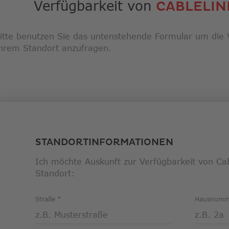
Suche
Verfügbarkeit von
CABLELIN
zu
gelan
Benut
itte benutzen Sie das untenstehende Formular um die V
von
hrem Standort anzufragen.
Touch
könne
Touch
und
Streic
verwe
STANDORTINFORMATIONEN
Ich möchte Auskunft zur Verfügbarkeit von Ca
Standort:
Straße
Hausnum