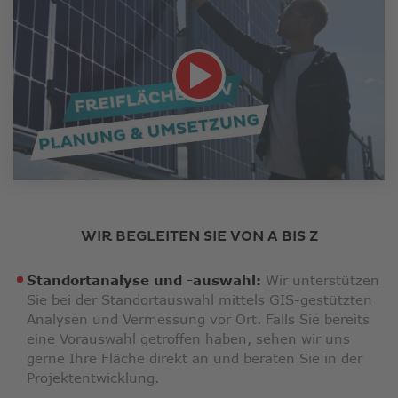
Link
öffnet
in
WIR BEGLEITEN SIE VON A BIS Z
neuem
Fenster
Standortanalyse und -auswahl:
Wir unterstützen
Sie bei der Standortauswahl mittels GIS-gestützten
Analysen und Vermessung vor Ort. Falls Sie bereits
eine Vorauswahl getroffen haben, sehen wir uns
gerne Ihre Fläche direkt an und beraten Sie in der
Projektentwicklung.