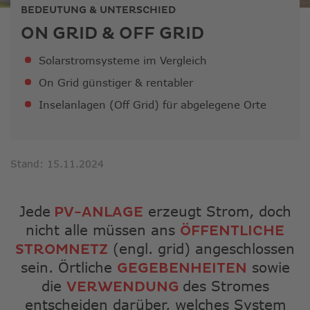
ausge
BEDEUTUNG & UNTERSCHIED
Sucher
ON GRID & OFF GRID
zu
gelang
Solarstromsysteme im Vergleich
Benutz
von
On Grid günstiger & rentabler
Touchg
Inselanlagen (Off Grid) für abgelegene Orte
könne
Touch-
und
Streic
Stand: 15.11.2024
verwe
Jede
erzeugt Strom, doch
PV-ANLAGE
nicht alle müssen ans
ÖFFENTLICHE
(engl. grid) angeschlossen
STROMNETZ
sein. Örtliche
sowie
GEGEBENHEITEN
die
des Stromes
VERWENDUNG
entscheiden darüber, welches System