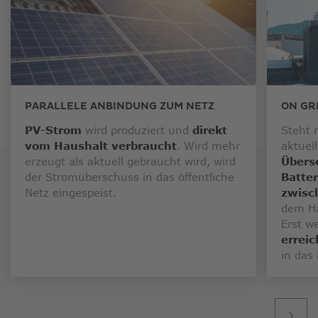
PARALLELE ANBINDUNG ZUM NETZ
ON GR
PV-Strom
wird produziert und
direkt
Steht 
vom Haushalt verbraucht
. Wird mehr
aktuell
erzeugt als aktuell gebraucht wird, wird
Übers
der Stromüberschuss in das öffentliche
Batter
Netz eingespeist.
zwisc
dem Ha
Erst w
errei
in das 