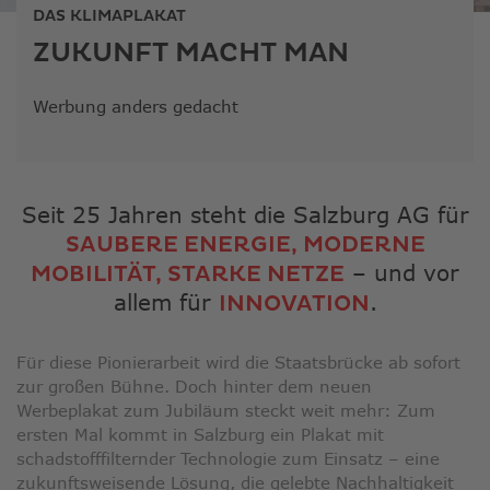
ausge
DAS KLIMAPLAKAT
Sucher
ZUKUNFT MACHT MAN
zu
gelang
Benutz
Werbung anders gedacht
von
Touchg
könne
Touch-
Seit 25 Jahren steht die Salzburg AG für
und
SAUBERE ENERGIE, MODERNE
Streic
– und vor
MOBILITÄT, STARKE NETZE
verwe
allem für
.
INNOVATION
Für diese Pionierarbeit wird die Staatsbrücke ab sofort
zur großen Bühne. Doch hinter dem neuen
Werbeplakat zum Jubiläum steckt weit mehr: Zum
ersten Mal kommt in Salzburg ein Plakat mit
schadstofffilternder Technologie zum Einsatz – eine
zukunftsweisende Lösung, die gelebte Nachhaltigkeit