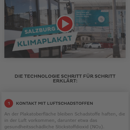
Link
öffnet
in
DIE TECHNOLOGIE SCHRITT FÜR SCHRITT
neuem
ERKLÄRT:
Fenster
KONTAKT MIT LUFTSCHADSTOFFEN
An der Plakatoberfläche bleiben Schadstoffe haften, die
in der Luft vorkommen, darunter etwa das
gesundheitsschädliche Stickstoffdioxid (NO₂).