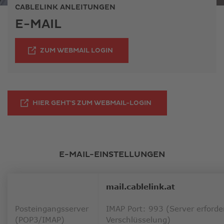
ausge
CABLELINK ANLEITUNGEN
Sucher
E-MAIL
zu
gelang
Benutz
ZUM WEBMAIL LOGIN
von
Touchg
könne
Touch-
und
LINK ÖFFNET IN NE
HIER GEHT'S ZUM WEBMAIL-LOGIN
Streic
verwe
E-MAIL-EINSTELLUNGEN
mail.cablelink.at
Posteingangsserver
IMAP Port: 993 (Server erforde
(POP3/IMAP)
Verschlüsselung)