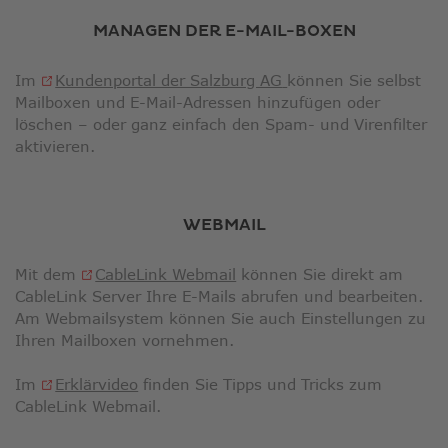
neuem
MANAGEN DER E-MAIL-BOXEN
Fenster
Im
Kundenportal der Salzburg AG
können Sie selbst
Mailboxen und E-Mail-Adressen hinzufügen oder
löschen – oder ganz einfach den Spam- und Virenfilter
aktivieren.
WEBMAIL
Link
Mit dem
CableLink Webmail
können Sie direkt am
öffnet
CableLink Server Ihre E-Mails abrufen und bearbeiten.
in
Am Webmailsystem können Sie auch Einstellungen zu
neuem
Ihren Mailboxen vornehmen.
Fenster
Link
Im
Erklärvideo
finden Sie Tipps und Tricks zum
öffnet
CableLink Webmail.
in