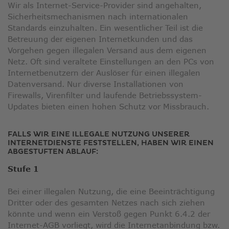
in
neuem
Wir als Internet-Service-Provider sind angehalten,
neuem
Fenster
Sicherheitsmechanismen nach internationalen
Fenster
Standards einzuhalten. Ein wesentlicher Teil ist die
Betreuung der eigenen Internetkunden und das
Vorgehen gegen illegalen Versand aus dem eigenen
Netz. Oft sind veraltete Einstellungen an den PCs von
Internetbenutzern der Auslöser für einen illegalen
Datenversand. Nur diverse Installationen von
Firewalls, Virenfilter und laufende Betriebssystem-
Updates bieten einen hohen Schutz vor Missbrauch.
FALLS WIR EINE ILLEGALE NUTZUNG UNSERER
INTERNETDIENSTE FESTSTELLEN, HABEN WIR EINEN
ABGESTUFTEN ABLAUF:
Stufe 1
Bei einer illegalen Nutzung, die eine Beeinträchtigung
Dritter oder des gesamten Netzes nach sich ziehen
könnte und wenn ein Verstoß gegen Punkt 6.4.2 der
Internet-AGB vorliegt, wird die Internetanbindung bzw.