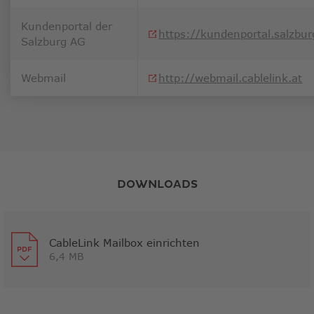
Kundenportal der
https://kundenportal.salzbur
Salzburg AG
Li
Webmail
http://webmail.cablelink.at
DOWNLOADS
CableLink Mailbox einrichten
6,4 MB
Link
öffnet
in