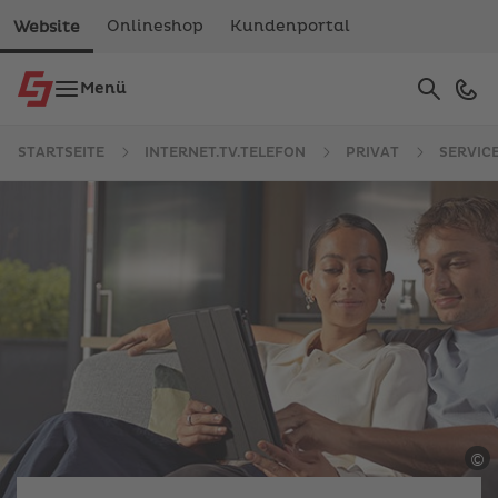
Onlineshop
Kundenportal
Website
Suche
Menü
Verwe
die
Pfeile
STARTSEITE
INTERNET.TV.TELEFON
PRIVAT
SERVIC
nach
oben
und
unten,
um
das
verfüg
Ergebn
auszu
Drück
die
Eingab
um
©
S
zum