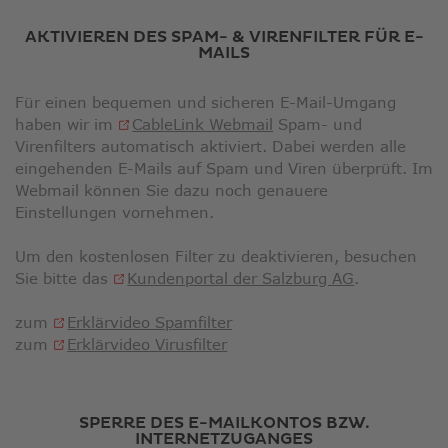
neuem
Fenster
AKTIVIEREN DES SPAM- & VIRENFILTER FÜR E-
MAILS
Für einen bequemen und sicheren E-Mail-Umgang
Link
haben wir im
CableLink Webmail
Spam- und
öffnet
Virenfilters automatisch aktiviert. Dabei werden alle
in
eingehenden E-Mails auf Spam und Viren überprüft. Im
neuem
Webmail können Sie dazu noch genauere
Fenster
Einstellungen vornehmen.
Um den kostenlosen Filter zu deaktivieren, besuchen
Sie bitte das
Kundenportal der Salzburg AG
.
Link
zum
Erklärvideo Spamfilter
Link
öffnet
zum
Erklärvideo Virusfilter
öffnet
in
in
neuem
neuem
Fenster
SPERRE DES E-MAILKONTOS BZW.
Fenster
INTERNETZUGANGES