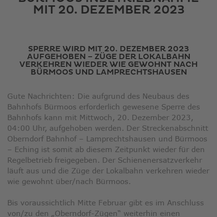
ausge
MIT 20. DEZEMBER 2023
Sucher
zu
gelang
Benutz
SPERRE WIRD MIT 20. DEZEMBER 2023
AUFGEHOBEN – ZÜGE DER LOKALBAHN
von
VERKEHREN WIEDER WIE GEWOHNT NACH
Touchg
BÜRMOOS UND LAMPRECHTSHAUSEN
könne
Touch-
Gute Nachrichten: Die aufgrund des Neubaus des
und
Bahnhofs Bürmoos erforderlich gewesene Sperre des
Streic
Bahnhofs kann mit Mittwoch, 20. Dezember 2023,
verwe
04:00 Uhr, aufgehoben werden. Der Streckenabschnitt
Oberndorf Bahnhof – Lamprechtshausen und Bürmoos
– Eching ist somit ab diesem Zeitpunkt wieder für den
Regelbetrieb freigegeben. Der Schienenersatzverkehr
läuft aus und die Züge der Lokalbahn verkehren wieder
wie gewohnt über/nach Bürmoos.
Bis voraussichtlich Mitte Februar gibt es im Anschluss
von/zu den „Oberndorf-Zügen“ weiterhin einen