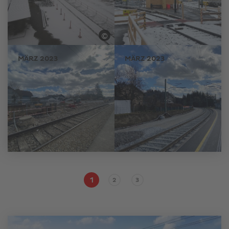
©
Salzburg AG/fotodoku
MÄRZ 2023
MÄRZ 2023
1
2
3