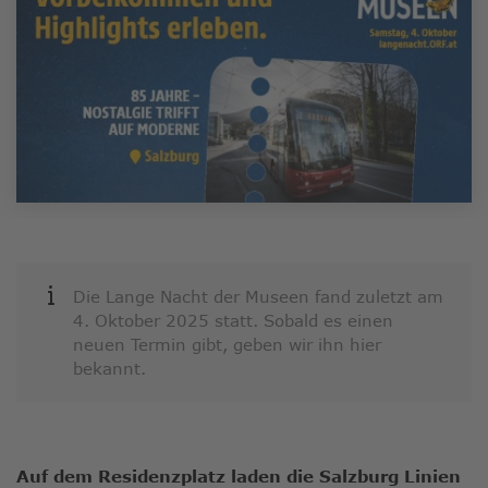
ausge
Sucher
zu
gelang
Benutz
von
Touchg
könne
Touch-
und
Streic
verwe
Die Lange Nacht der Museen fand zuletzt am
4. Oktober 2025 statt. Sobald es einen
neuen Termin gibt, geben wir ihn hier
bekannt.
Auf dem Residenzplatz laden die Salzburg Linien