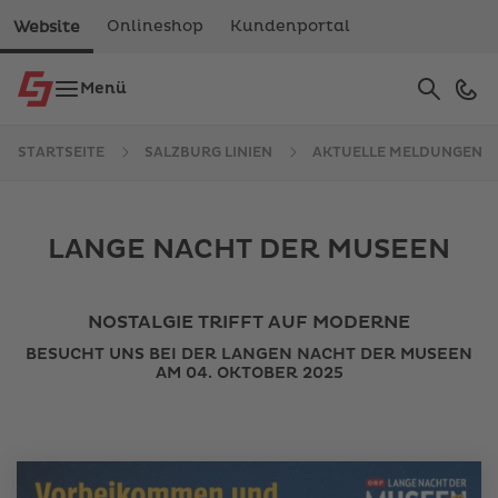
Onlineshop
Kundenportal
Website
Suche
Menü
Verwe
die
Pfeile
STARTSEITE
SALZBURG LINIEN
AKTUELLE MELDUNGEN
nach
oben
und
unten,
LANGE NACHT DER MUSEEN
um
das
verfüg
NOSTALGIE TRIFFT AUF MODERNE
Ergebn
BESUCHT UNS BEI DER LANGEN NACHT DER MUSEEN
auszu
AM 04. OKTOBER 2025
Drück
die
Eingab
um
zum