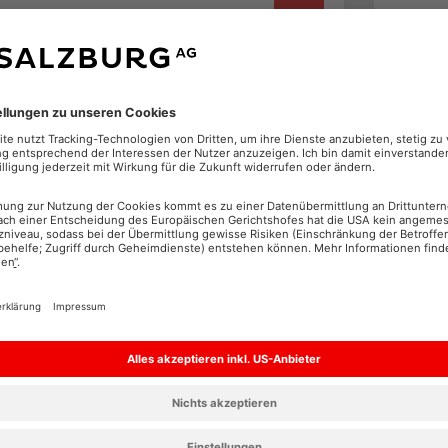
Vorste
LINK ÖFFNET IN N
Uhr im
Für alle Gewinnspiele gelten unsere
Gewinnspiel