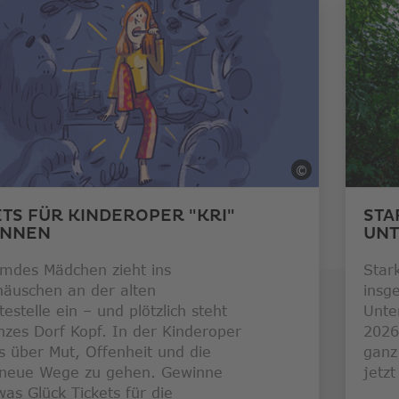
Link
öffnet
in
neuem
Fenster
iele/ Andreas Kolarik
©
SF/Gemma Pala
ETS FÜR KINDEROPER "KRI"
STA
INNEN
UNT
emdes Mädchen zieht ins
Star
äuschen an der alten
insg
testelle ein – und plötzlich steht
Unte
nzes Dorf Kopf. In der Kinderoper
2026
s über Mut, Offenheit und die
ganz
 neue Wege zu gehen. Gewinne
jetz
was Glück Tickets für die