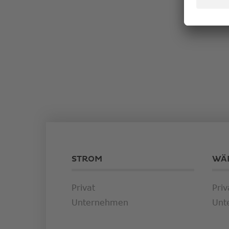
STROM
WÄ
Privat
Priv
Unternehmen
Unt