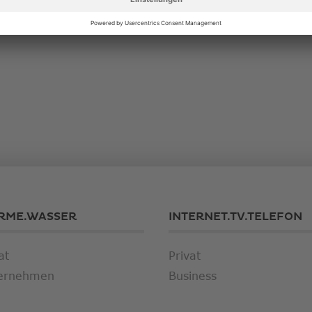
RME.WASSER
INTERNET.TV.TELEFON
at
Privat
ernehmen
Business