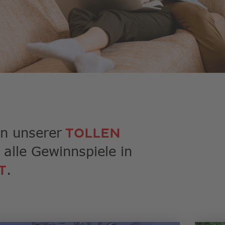
rgebnis
gen.
zer
geräten
n
-
hgesten
nden.
en unserer
TOLLEN
 alle Gewinnspiele in
.
T