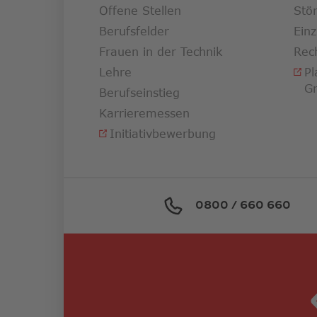
Offene Stellen
Stö
Berufsfelder
Ein
Frauen in der Technik
Rec
Lehre
Pl
G
Berufseinstieg
Karrieremessen
Initiativbewerbung
0800 / 660 660