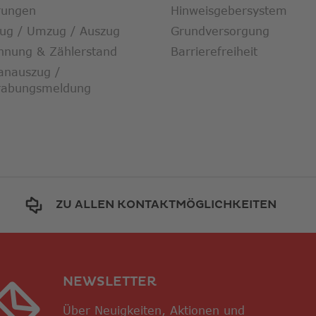
rungen
Hinweisgebersystem
zug / Umzug / Auszug
Grundversorgung
hnung & Zählerstand
Barrierefreiheit
anauszug /
rabungsmeldung
ZU ALLEN KONTAKTMÖGLICHKEITEN
NEWSLETTER
Über Neuigkeiten, Aktionen und