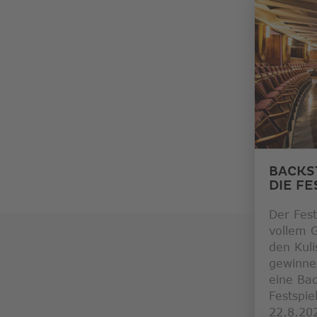
Link
öffnet
in
neuem
Fenster
BACKS
DIE F
Der Fest
vollem G
den Kul
gewinne 
eine Ba
Festspi
22.8.20