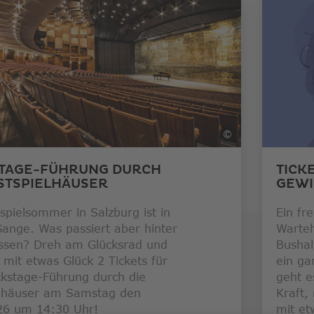
Link
öffnet
in
neuem
Fenster
©
Salzburger Festsp
TAGE-FÜHRUNG DURCH
TICK
ESTSPIELHÄUSER
GEW
spielsommer in Salzburg ist in
Ein fr
ange. Was passiert aber hinter
Warteh
issen? Dreh am Glücksrad und
Bushal
mit etwas Glück 2 Tickets für
ein ga
ckstage-Führung durch die
geht e
elhäuser am Samstag den
Kraft,
26 um 14:30 Uhr!
mit et