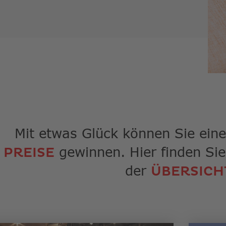
Suche
zu
gelan
Benut
von
Touch
könne
Touch
und
Streic
verwe
Mit etwas Glück können Sie ein
gewinnen. Hier finden Sie
PREISE
der
ÜBERSICH