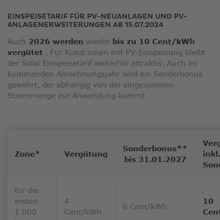
EINSPEISETARIF FÜR PV-NEUANLAGEN UND PV-
ANLAGENERWEITERUNGEN AB 15.07.2024
Auch
2026 werden
wieder
bis zu 10 Cent/kWh
vergütet
. Für Kund:innen mit PV-Einspeisung bleibt
der Solar Einspeisetarif weiterhin attraktiv. Auch im
kommenden Abrechnungsjahr wird ein Sonderbonus
gewährt, der abhängig von der eingespeisten
Strommenge zur Anwendung kommt.
Ver
Sonderbonus**
Zone*
Vergütung
inkl
bis 31.01.2027
Son
für die
ersten
4
10
6 Cent/kWh
1.000
Cent/kWh
Cen