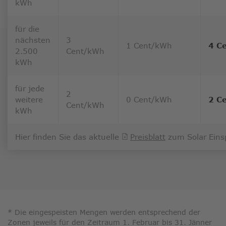
kWh
für die
nächsten
3
1 Cent/kWh
4 C
2.500
Cent/kWh
kWh
für jede
2
weitere
0 Cent/kWh
2 C
Cent/kWh
kWh
Hier finden Sie das aktuelle
Preisblatt
zum Solar Einsp
* Die eingespeisten Mengen werden entsprechend der
Zonen jeweils für den Zeitraum 1. Februar bis 31. Jänner