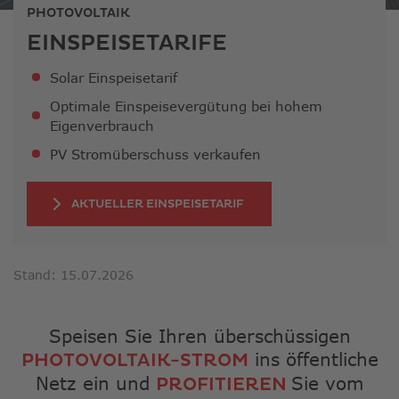
ausge
PHOTOVOLTAIK
Sucher
EINSPEISE­TARIFE
zu
gelang
Solar Einspeisetarif
Benutz
von
Optimale Einspeisevergütung bei hohem
Touchg
Eigenverbrauch
könne
PV Stromüberschuss verkaufen
Touch-
und
Streic
AKTUELLER EINSPEISETARIF
verwe
Stand: 15.07.2026
Speisen Sie Ihren überschüssigen
ins öffentliche
PHOTOVOLTAIK-STROM
Netz ein und
Sie vom
PROFITIEREN